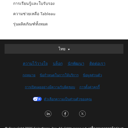
การเรียนรู้และใบรับรอง
ความช่วยเหลือ Tableau
รุ่นผลิตภัณฑ์ทั้งหมด
ไทย
ไทย
Deutsch
ความไว้วางใจ
บล็อก
นักพัฒนา
ติดต่อเรา
English (UK)
English (US)
กฎหมาย
ข้อกำหนดในการให้บริการ
ข้อมูลส่วนตัว
Español
การเปิดเผยอย่างมีความรับผิดชอบ
การตั้งค่าคุกกี้
Français (Canada)
Français (France)
ตัวเลือกความเป็นส่วนตัวของคุณ
Italiano
LinkedIn
Facebook
Twitter
日本語
한국어