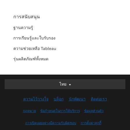
การสนับสนุน
ฐานความรู้
การเรียนรู้และใบรับรอง
ความช่วยเหลือ Tableau
รุ่นผลิตภัณฑ์ทั้งหมด
ไทย
ไทย
Deutsch
ความไว้วางใจ
บล็อก
นักพัฒนา
ติดต่อเรา
English (UK)
English (US)
กฎหมาย
ข้อกำหนดในการให้บริการ
ข้อมูลส่วนตัว
Español
การเปิดเผยอย่างมีความรับผิดชอบ
การตั้งค่าคุกกี้
Français (Canada)