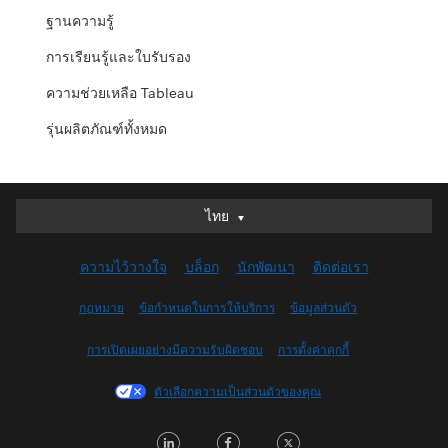
ฐานความรู้
การเรียนรู้และใบรับรอง
ความช่วยเหลือ Tableau
รุ่นผลิตภัณฑ์ทั้งหมด
ไทย
ไทย
Deutsch
ความไว้วางใจ
บล็อก
นักพัฒนา
ติดต่อเรา
English (UK)
English (US)
กฎหมาย
ข้อกำหนดในการให้บริการ
ข้อมูลส่วนตัว
Español
การเปิดเผยอย่างมีความรับผิดชอบ
การตั้งค่าคุกกี้
Français (Canada)
Français (France)
ตัวเลือกความเป็นส่วนตัวของคุณ
Italiano
LinkedIn
Facebook
Twitter
日本語