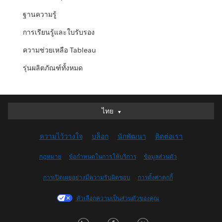
ฐานความรู้
การเรียนรู้และใบรับรอง
ความช่วยเหลือ Tableau
รุ่นผลิตภัณฑ์ทั้งหมด
ไทย
ไทย
Deutsch
ความไว้วางใจ
บล็อก
นักพัฒนา
ติดต่อเรา
English (UK)
English (US)
กฎหมาย
ข้อกำหนดในการให้บริการ
ข้อมูลส่วนตัว
Español
การเปิดเผยอย่างมีความรับผิดชอบ
การตั้งค่าคุกกี้
Français (Canada)
Français (France)
ตัวเลือกความเป็นส่วนตัวของคุณ
Italiano
LinkedIn
Facebook
Twitter
日本語