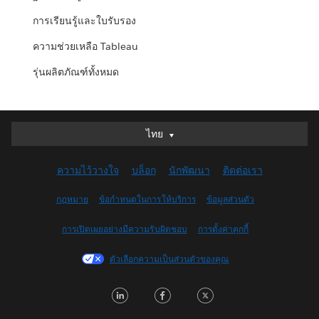
การเรียนรู้และใบรับรอง
ความช่วยเหลือ Tableau
รุ่นผลิตภัณฑ์ทั้งหมด
ไทย
ไทย
Deutsch
ความไว้วางใจ
บล็อก
นักพัฒนา
ติดต่อเรา
English (UK)
English (US)
กฎหมาย
ข้อกำหนดในการให้บริการ
ข้อมูลส่วนตัว
Español
การเปิดเผยอย่างมีความรับผิดชอบ
การตั้งค่าคุกกี้
Français (Canada)
Français (France)
ตัวเลือกความเป็นส่วนตัวของคุณ
Italiano
LinkedIn
Facebook
Twitter
日本語
한국어