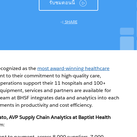
รับชมตอนนี้
SHARE
recognized as the
most award-winning healthcare
nt to their commitment to high-quality care,
operations support their 11 hospitals and 100+
 equipment, services and partners are available for
team at BHSF integrates data and analytics into each
ents in productivity and cost efficiency.
ato, AVP Supply Chain Analytics at Baptist Health
m:
t to payment, across 8,000 suppliers, 7,000