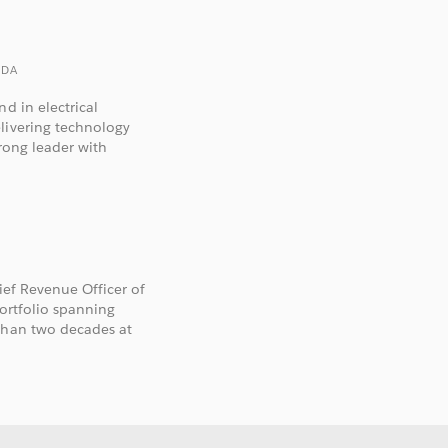
IDA
d in electrical
livering technology
trong leader with
hief Revenue Officer of
portfolio spanning
 than two decades at