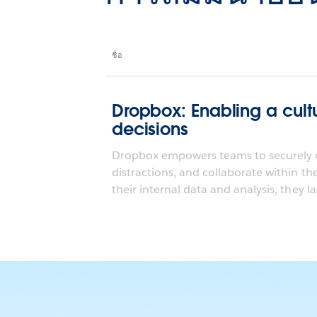
ชื่อ
Dropbox: Enabling a cult
decisions
Dropbox empowers teams to securely o
distractions, and collaborate within th
their internal data and analysis, they la