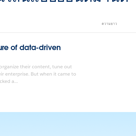
ความยาว
ure of data-driven
rganize their content, tune out
eir enterprise. But when it came to
cked a...