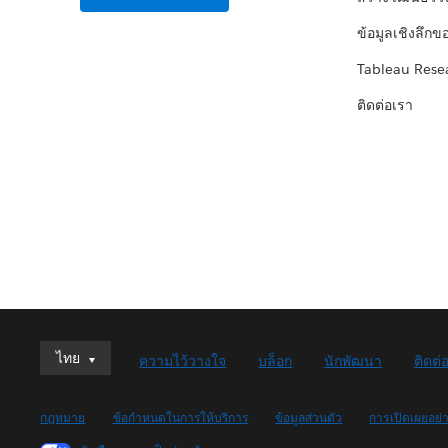
ข้อมูลเชิงลึกข
Tableau Rese
ติดต่อเรา
ไทย
ไทย
ความไว้วางใจ
บล็อก
นักพัฒนา
ติดต่
Deutsch
English (UK)
กฎหมาย
ข้อกำหนดในการให้บริการ
ข้อมูลส่วนตัว
การเปิดเผยอย่
English (US)