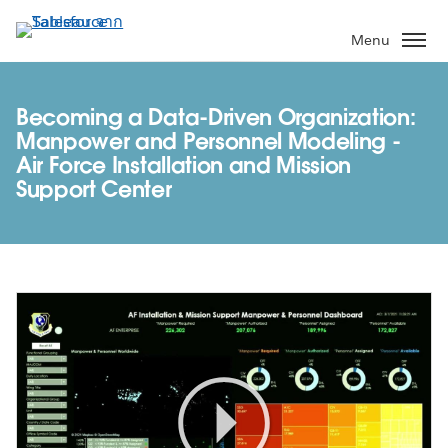
ข้าม
ไป
Menu
ที่
เนื้อหา
หลัก
Becoming a Data-Driven Organization:
Manpower and Personnel Modeling -
Air Force Installation and Mission
Support Center