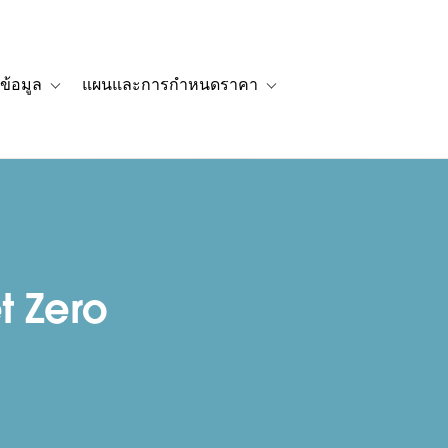
ข้อมูล
แผนและการกำหนดราคา
รื่องราวของลูกค้า
navigation for โซลูชัน
Toggle sub-navigation for แหล่งข้อมูล
Toggle sub-navigation for 
|
t Zero