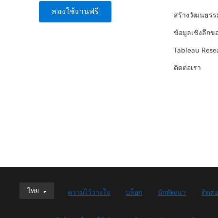
ลองใช้งานฟรี
สร้างวัฒนธรร
ข้อมูลเชิงลึกข
Tableau Rese
ติดต่อเรา
ไทย
ไทย
ความไว้วางใจ
บล็อก
นักพัฒนา
ติดต่
Deutsch
English (UK)