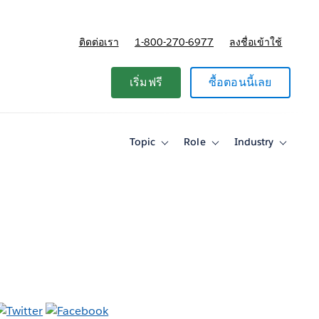
ติดต่อเรา
1-800-270-6977
ลงชื่อเข้าใช้
แผนและการกำหนดราคา
เริ่มฟรี
ซื้อตอนนี้เลย
Topic
Role
Industry
Toggle
Toggle
Toggle
sub-
sub-
sub-
navigation
navigation
navigati
for
for
for
Topic
Role
Industry