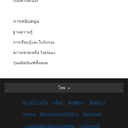
เป็นพาร์ทเนอร์
การสนับสนุน
ฐานความรู้
การเรียนรู้และใบรับรอง
ความช่วยเหลือ Tableau
รุ่นผลิตภัณฑ์ทั้งหมด
ไทย
ไทย
Deutsch
ความไว้วางใจ
บล็อก
นักพัฒนา
ติดต่อเรา
English (UK)
English (US)
กฎหมาย
ข้อกำหนดในการให้บริการ
ข้อมูลส่วนตัว
Español
การเปิดเผยอย่างมีความรับผิดชอบ
การตั้งค่าคุกกี้
Français (Canada)