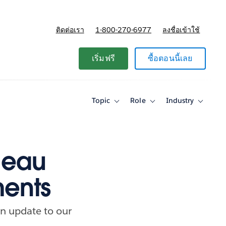
ติดต่อเรา
1-800-270-6977
ลงชื่อเข้าใช้
แผนและการกำหนดราคา
เริ่มฟรี
ซื้อตอนนี้เลย
Topic
Role
Industry
Toggle
Toggle
Toggle
sub-
sub-
sub-
navigation
navigation
navigati
for
for
for
Topic
Role
Industry
leau
ments
an update to our