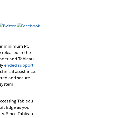
 our minimum PC
 released in the
eader and Tableau
lly
ended support
chnical assistance.
rted and secure
 system
 accessing Tableau
oft Edge as your
ty. Since Tableau