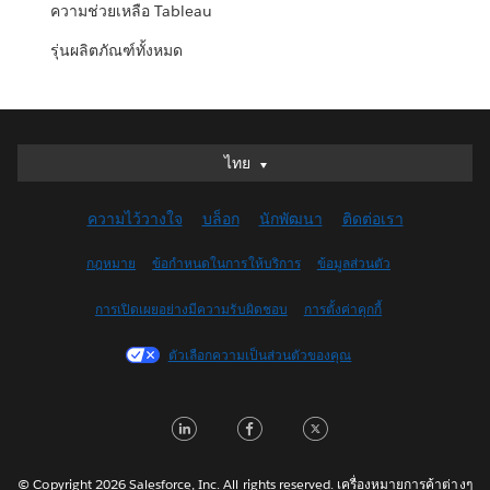
ความช่วยเหลือ Tableau
รุ่นผลิตภัณฑ์ทั้งหมด
ไทย
ไทย
Deutsch
ความไว้วางใจ
บล็อก
นักพัฒนา
ติดต่อเรา
English (UK)
English (US)
กฎหมาย
ข้อกำหนดในการให้บริการ
ข้อมูลส่วนตัว
Español
การเปิดเผยอย่างมีความรับผิดชอบ
การตั้งค่าคุกกี้
Français (Canada)
Français (France)
ตัวเลือกความเป็นส่วนตัวของคุณ
Italiano
日本語
LinkedIn
Facebook
Twitter
한국어
Nederlands
© Copyright 2026 Salesforce, Inc. All rights reserved. เครื่องหมายการค้าต่างๆ