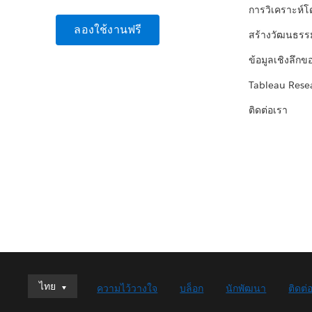
การวิเคราะห์
ลองใช้งานฟรี
สร้างวัฒนธรร
ข้อมูลเชิงลึกข
Tableau Rese
ติดต่อเรา
ไทย
ไทย
ความไว้วางใจ
บล็อก
นักพัฒนา
ติดต่
Deutsch