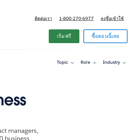
ติดต่อเรา
1-800-270-6977
ลงชื่อเข้าใช้
แผนและการกำหนดราคา
เริ่มฟรี
ซื้อตอนนี้เลย
Topic
Role
Industry
Toggle
Toggle
Toggle
sub-
sub-
sub-
navigation
navigation
navigati
for
for
for
Topic
Role
Industry
ness
duct managers,
10 business