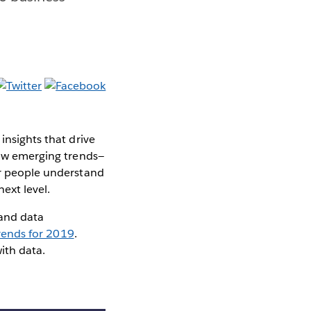
insights that drive
 how emerging trends—
ir people understand
ext level.
 and data
trends for 2019
.
ith data.