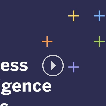
Play
Video