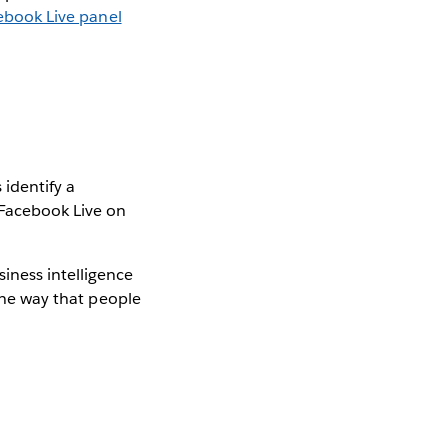
ebook Live panel
 identify a
 Facebook Live on
iness intelligence
 the way that people