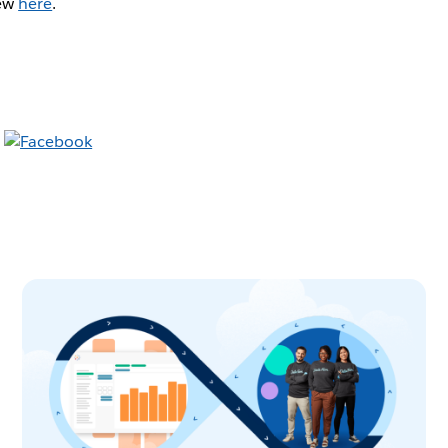
iew
here
.