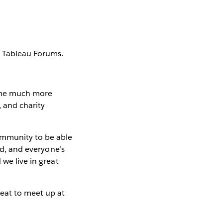
e Tableau Forums.
come much more
, and charity
ommunity to be able
ld, and everyone’s
 we live in great
reat to meet up at