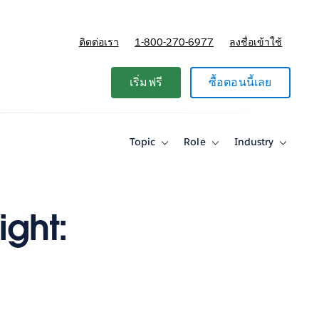
ติดต่อเรา
1-800-270-6977
ลงชื่อเข้าใช้
แผนและการกำหนดราคา
เริ่มฟรี
ซื้อตอนนี้เลย
Topic
Role
Industry
Toggle
Toggle
Toggle
sub-
sub-
sub-
navigation
navigation
navigati
for
for
for
Topic
Role
Industry
ght: