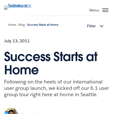
ข้าม
ไป
Menu
ที่
เนื้อหา
Home
Blog
Success Starts at Home
Filter
หลัก
July 13, 2011
Success Starts at
Home
Following on the heels of our international
user group launch, we kicked off our 6.1 user
group tour right here at home in Seattle.