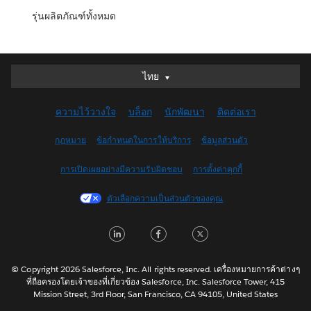
รุ่นผลิตภัณฑ์ทั้งหมด
ไทย
ไทย
Deutsch
ความไว้วางใจ
บล็อก
นักพัฒนา
ติดต่อเรา
English (UK)
English (US)
กฎหมาย
ข้อกำหนดในการให้บริการ
ข้อมูลส่วนตัว
Español
การเปิดเผยอย่างมีความรับผิดชอบ
การตั้งค่าคุกกี้
Français (Canada)
Français (France)
ตัวเลือกความเป็นส่วนตัวของคุณ
Italiano
LinkedIn
Facebook
Twitter
日本語
한국어
Nederlands
© Copyright 2026 Salesforce, Inc. All rights reserved. เครื่องหมายการค้าต่างๆ
ที่ถือครองโดยเจ้าของที่เกี่ยวข้อง Salesforce, Inc. Salesforce Tower, 415
Português
Mission Street, 3rd Floor, San Francisco, CA 94105, United States
Svenska