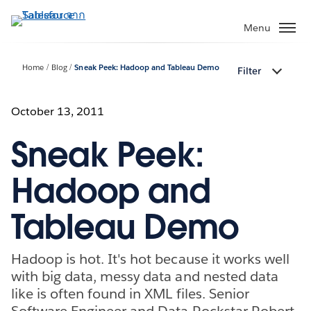
ข้าม
ไป
Menu
ที่
เนื้อหา
Home
Blog
Sneak Peek: Hadoop and Tableau Demo
Filter
หลัก
October 13, 2011
Sneak Peek:
Hadoop and
Tableau Demo
Hadoop is hot. It's hot because it works well
with big data, messy data and nested data
like is often found in XML files. Senior
Software Engineer and Data Rockstar Robert