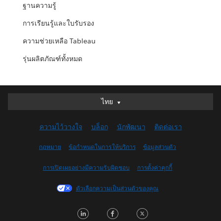
ฐานความรู้
การเรียนรู้และใบรับรอง
ความช่วยเหลือ Tableau
รุ่นผลิตภัณฑ์ทั้งหมด
ไทย
ไทย
Deutsch
ความไว้วางใจ
บล็อก
นักพัฒนา
ติดต่อเรา
English (UK)
English (US)
กฎหมาย
ข้อกำหนดในการให้บริการ
ข้อมูลส่วนตัว
Español
การเปิดเผยอย่างมีความรับผิดชอบ
การตั้งค่าคุกกี้
Français (Canada)
Français (France)
ตัวเลือกความเป็นส่วนตัวของคุณ
Italiano
LinkedIn
Facebook
Twitter
日本語