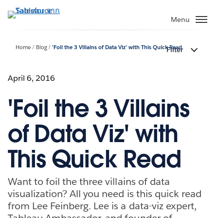
ข้าม
ไป
Menu
ที่
เนื้อหา
Home
Blog
'Foil the 3 Villains of Data Viz' with This Quick Read
Filter
หลัก
April 6, 2016
'Foil the 3 Villains
of Data Viz' with
This Quick Read
Want to foil the three villains of data
visualization? All you need is this quick read
from Lee Feinberg. Lee is a data-viz expert,
Tableau Ambassador, and founder of