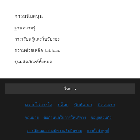
การสนับสนุน
ฐานความรู้
การเรียนรู้และใบรับรอง
ความช่วยเหลือ Tableau
รุ่นผลิตภัณฑ์ทั้งหมด
ไทย
ไทย
Deutsch
ความไว้วางใจ
บล็อก
นักพัฒนา
ติดต่อเรา
English (UK)
English (US)
กฎหมาย
ข้อกำหนดในการให้บริการ
ข้อมูลส่วนตัว
Español
การเปิดเผยอย่างมีความรับผิดชอบ
การตั้งค่าคุกกี้
Français (Canada)