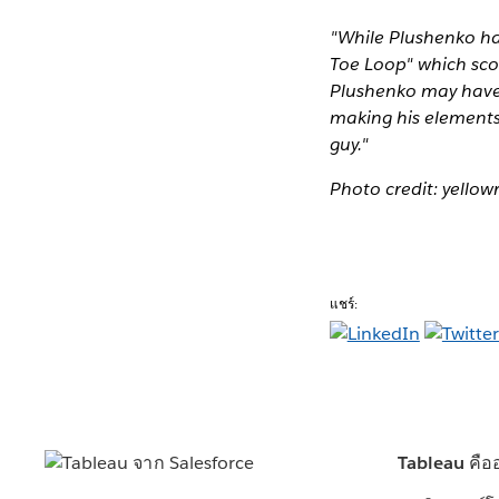
"While Plushenko ha
Toe Loop" which score
Plushenko may have 
making his elements 
guy."
Photo credit: yello
แชร์:
Tableau คือ