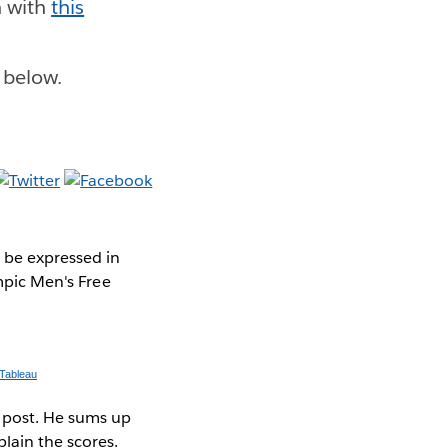
n with
this
n below.
n be expressed in
pic Men's Free
Tableau
s post. He sums up
lain the scores.