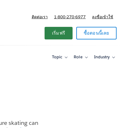
ติดต่อเรา
1-800-270-6977
ลงชื่อเข้าใช้
แผนและการกำหนดราคา
เริ่มฟรี
ซื้อตอนนี้เลย
Topic
Role
Industry
Toggle
Toggle
Toggle
sub-
sub-
sub-
navigation
navigation
navigati
for
for
for
Topic
Role
Industry
ure skating can