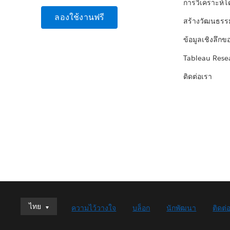
การวิเคราะห์
ลองใช้งานฟรี
สร้างวัฒนธรร
ข้อมูลเชิงลึกข
Tableau Rese
ติดต่อเรา
ไทย
ไทย
ความไว้วางใจ
บล็อก
นักพัฒนา
ติดต่
Deutsch