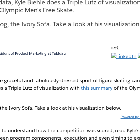
ata, Kyle Biehle does a Triple Lutz of visualizatio
 Olympic Men's Free Skate.
log, the Ivory Sofa. Take a look at his visualizatio
แชร์:
sident of Product Marketing at Tableau
e graceful and fabulously-dressed sport of figure skating ca
s a Triple Lutz of visualization with
this summary
of the Olym
 the Ivory Sofa. Take a look at his visualization below.
Powered by 
ng to understand how the competition was scored, read Kyle'
ween program components, execution and even timing to exp