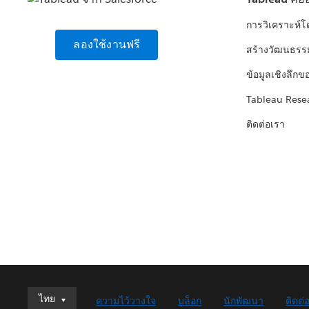
การวิเคราะห์
ลองใช้งานฟรี
สร้างวัฒนธรร
ข้อมูลเชิงลึกข
Tableau Rese
ติดต่อเรา
ไทย
ไทย
ความไว้วางใจ
บล็อก
นักพัฒนา
ติดต่