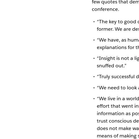
few quotes that demo
conference.
“The key to good 
former. We are desp
“We have, as huma
explanations for t
“Insight is not a l
snuffed out.”
“Truly successful 
“We need to look 
“We live in a world
effort that went i
information as pos
trust conscious de
does not make was
means of making s