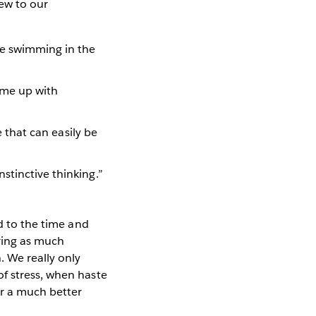
iew to our
re swimming in the
ome up with
e that can easily be
stinctive thinking.”
ed to the time and
ering as much
. We really only
of stress, when haste
r a much better