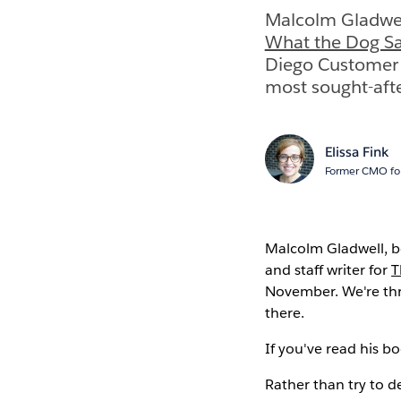
Malcolm Gladwell
What the Dog S
Diego Customer C
most sought-afte
Elissa Fink
Former CMO for
Malcolm Gladwell, b
and staff writer for
T
November. We're thri
there.
If you've read his b
Rather than try to d