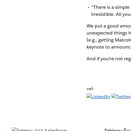
“There is a simple
irresistible. All you
We put a good amount
unexpected things ha
(e.g., getting Malco
keynote to announce.
And if you're not re
แชร์:
Tableau คือ