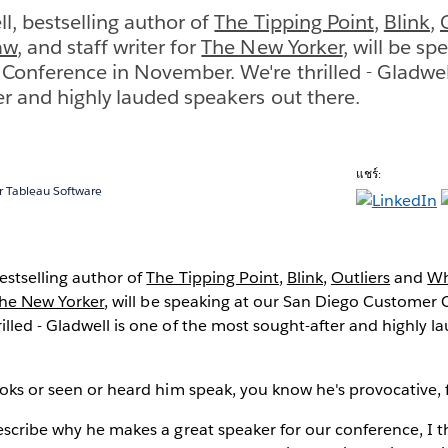
, bestselling author of
The Tipping Point
,
Blink
,
aw
, and staff writer for
The New Yorker
, will be sp
onference in November. We're thrilled - Gladwell
r and highly lauded speakers out there.
แชร์:
 Tableau Software
estselling author of
The Tipping Point
,
Blink
,
Outliers
and
Wh
he New Yorker
, will be speaking at our San Diego Customer 
lled - Gladwell is one of the most sought-after and highly l
ooks or seen or heard him speak, you know he's provocative, 
escribe why he makes a great speaker for our conference, I t