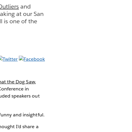
Outliers
and
eaking at our San
 is one of the
at the Dog Saw
,
Conference in
auded speakers out
funny and insightful.
hought I'd share a