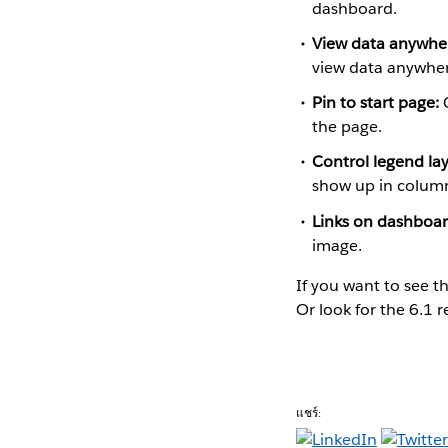
dashboard.
View data anywhe
view data anywhere
Pin to start page:
C
the page.
Control legend la
show up in column
Links on dashboar
image.
If you want to see th
Or look for the 6.1 
แชร์: