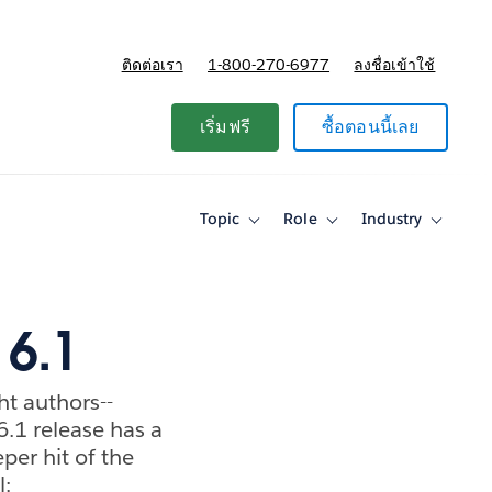
ติดต่อเรา
1-800-270-6977
ลงชื่อเข้าใช้
แผนและการกำหนดราคา
เริ่มฟรี
ซื้อตอนนี้เลย
Topic
Role
Industry
Toggle
Toggle
Toggle
sub-
sub-
sub-
navigation
navigation
navigati
for
for
for
Topic
Role
Industry
 6.1
ght authors--
.1 release has a
per hit of the
l: