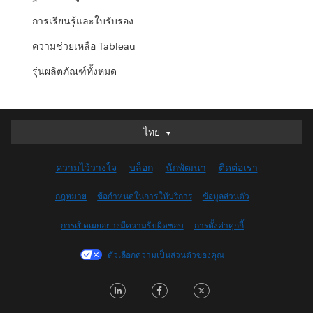
การเรียนรู้และใบรับรอง
ความช่วยเหลือ Tableau
รุ่นผลิตภัณฑ์ทั้งหมด
ไทย
ไทย
Deutsch
ความไว้วางใจ
บล็อก
นักพัฒนา
ติดต่อเรา
English (UK)
English (US)
กฎหมาย
ข้อกำหนดในการให้บริการ
ข้อมูลส่วนตัว
Español
การเปิดเผยอย่างมีความรับผิดชอบ
การตั้งค่าคุกกี้
Français (Canada)
Français (France)
ตัวเลือกความเป็นส่วนตัวของคุณ
Italiano
LinkedIn
Facebook
Twitter
日本語
한국어