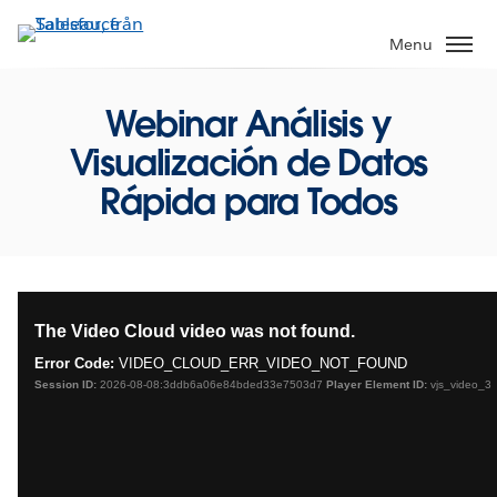
Gå
vidare
Menu
till
huvudinnehållet
Webinar Análisis y
Visualización de Datos
Rápida para Todos