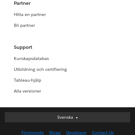
Partner
Hitta en partner
Bli partner
Support
Kunskapsdatabas
Utbildning och certifiering
Tableau-hjälp
Alla versioner
Svenska
Svenska
Deutsch
Förtroende
Blogg
Developer
Contact Us
English (UK)