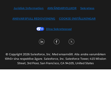
English (US)
Juridisk Information
ANVÄNDARVILLKOR
Sekretess
Español
ANSVARSFULL REDOVISNING
COOKIE-INSTÄLLNINGAR
Français (Canada)
Français (France)
Dina Sekretessval
Italiano
LinkedIn
Facebook
Twitter
日本語
한국어
Nederlands
© Copyright 2026 Salesforce, Inc. Med ensamrätt. Alla andra varumärken
tillhör sina respektive ägare. Salesforce, Inc. Salesforce Tower, 415 Mission
Português
Street, 3rd Floor, San Francisco, CA 94105, United States
ไทย
简体中文
繁體中文