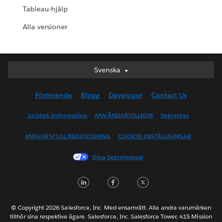
Tableau-hjälp
Alla versioner
Svenska
Svenska
Deutsch
Förtroende
Blogg
Developer
Contact Us
English (UK)
English (US)
Juridisk Information
ANVÄNDARVILLKOR
Sekretess
Español
ANSVARSFULL REDOVISNING
COOKIE-INSTÄLLNINGAR
Français (Canada)
Français (France)
Dina Sekretessval
Italiano
LinkedIn
Facebook
Twitter
日本語
한국어
Nederlands
© Copyright 2026 Salesforce, Inc. Med ensamrätt. Alla andra varumärken
tillhör sina respektive ägare. Salesforce, Inc. Salesforce Tower, 415 Mission
Português