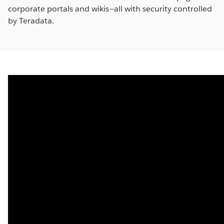
corporate portals and wikis—all with security controlled
by Teradata.