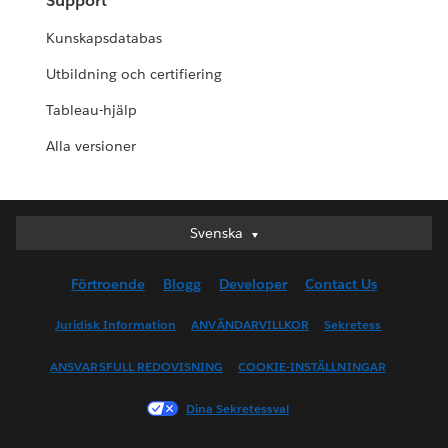
Support
Kunskapsdatabas
Utbildning och certifiering
Tableau-hjälp
Alla versioner
Svenska
Svenska
Deutsch
Förtroende
Blogg
Developer
Contact Us
English (UK)
English (US)
Juridisk Information
ANVÄNDARVILLKOR
Sekretess
Español
ANSVARSFULL REDOVISNING
COOKIE-INSTÄLLNINGAR
Français (Canada)
Français (France)
Dina Sekretessval
Italiano