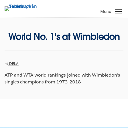
Gå
vidare
Menu
till
huvudinnehållet
World No. 1's at Wimbledon
DELA
ATP and WTA world rankings joined with Wimbledon's
singles champions from 1973-2018