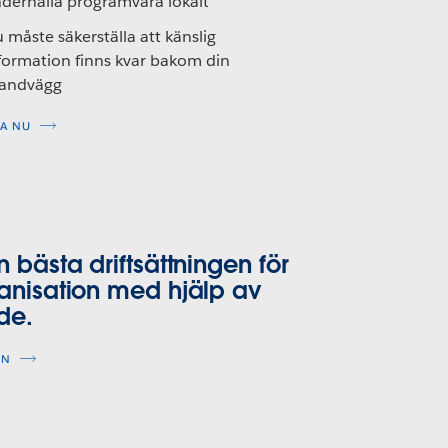
derhålla programvara lokalt
 måste säkerställa att känslig
formation finns kvar bakom din
andvägg
A NU
n bästa driftsättningen för
anisation med hjälp av
de.
EN