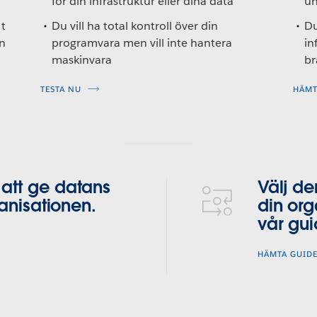
för din infrastruktur eller dina data
un
t
Du vill ha total kontroll över din
Du
n
programvara men vill inte hantera
in
maskinvara
br
TESTA NU
HÄMT
 att ge datans
Välj de
rganisationen.
din org
vår gui
HÄMTA GUID