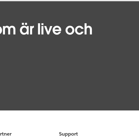
m är live och
rtner
Support