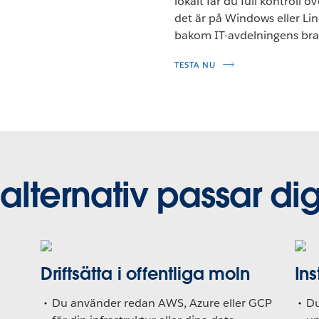
lokalt får du full kontroll
det är på Windows eller Lin
bakom IT-avdelningens br
TESTA NU
 alternativ passar di
Driftsätta i offentliga moln
Ins
Du använder redan AWS, Azure eller GCP
Du