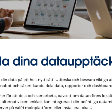
la dina dataupptäck
 din data på ett helt nytt sätt. Utforska och besvara viktiga
du snabbt och säkert kunde dela data, rapporter och dashboa
r för att dela och samarbeta, oavsett om datan finns lokalt, 
au-alternativ som enklast kan integreras i din befintliga data
ver på valfri molnplattform eller installera lokalt.