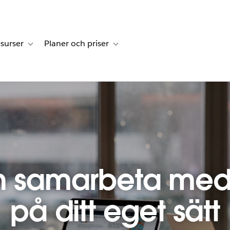
surser
Planer och priser
undberättelser
sub-navigation for Lösningar
Toggle sub-navigation for Resurser
Toggle sub-navigation for Planer och p
h samarbeta med
på ditt eget sätt