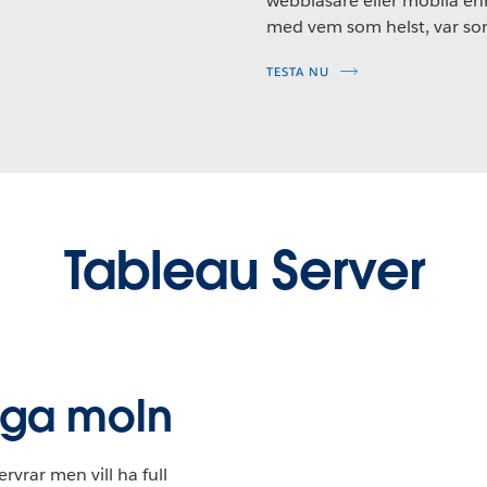
webbläsare eller mobila enh
med vem som helst, var som
TESTA NU
Tableau Server
tliga moln
rvrar men vill ha full