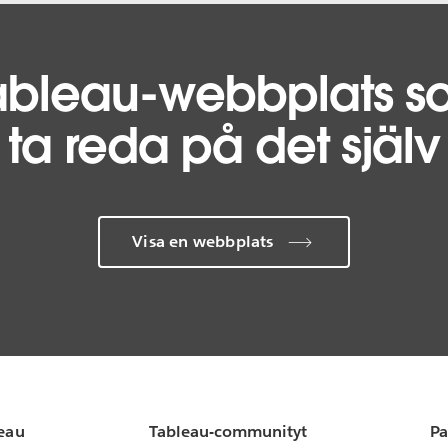
Tableau-webbplats so
ta reda på det själv
Visa en webbplats
leau
Tableau-communityt
Pa