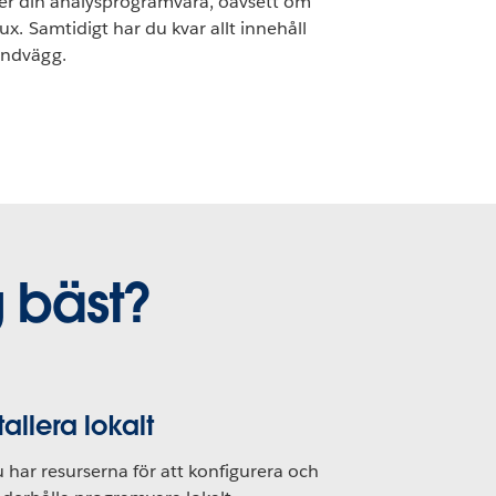
 över din analysprogramvara, oavsett om
ux. Samtidigt har du kvar allt innehåll
andvägg.
g bäst?
tallera lokalt
 har resurserna för att konfigurera och