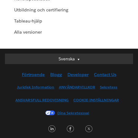
Utbildning och certifiering
Tableau-hjälp
Alla versioner
Svenska
Svenska
Deutsch
Förtroende
Blogg
Developer
Contact Us
English (UK)
English (US)
Juridisk Information
ANVÄNDARVILLKOR
Sekretess
Español
ANSVARSFULL REDOVISNING
COOKIE-INSTÄLLNINGAR
Français (Canada)
Français (France)
Dina Sekretessval
Italiano
LinkedIn
Facebook
Twitter
日本語
한국어