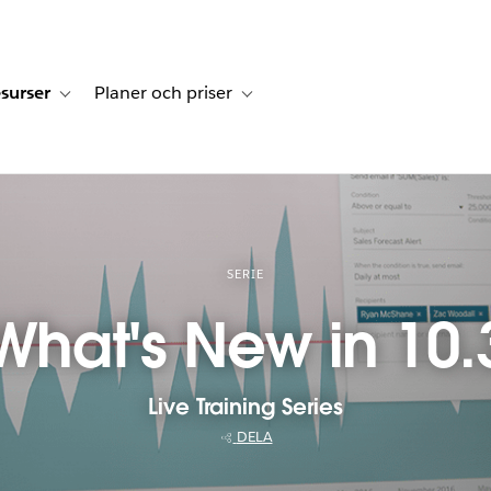
surser
Planer och priser
undberättelser
sub-navigation for Lösningar
Toggle sub-navigation for Resurser
Toggle sub-navigation for Planer och p
SERIE
What's New in 10.
Live Training Series
DELA