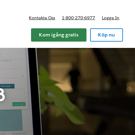
Kontakta Oss
1-800-270-6977
Logga In
riser
Kom igång gratis
Köp nu
3