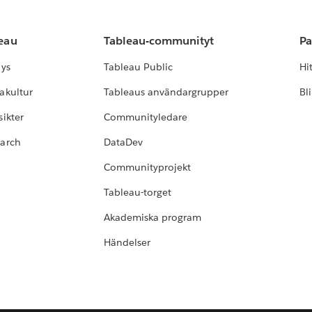
leau
Tableau-communityt
Pa
lys
Tableau Public
Hi
akultur
Tableaus användargrupper
Bl
ikter
Communityledare
earch
DataDev
Communityprojekt
Tableau-torget
Akademiska program
Händelser