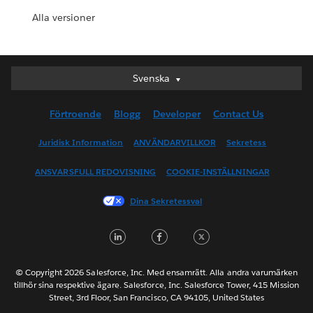
Alla versioner
Svenska
Svenska
Deutsch
Förtroende
Blogg
Developer
Contact Us
English (UK)
English (US)
Juridisk Information
ANVÄNDARVILLKOR
Sekretess
Español
ANSVARSFULL REDOVISNING
COOKIE-INSTÄLLNINGAR
Français (Canada)
Français (France)
Dina Sekretessval
Italiano
LinkedIn
Facebook
Twitter
日本語
한국어
Nederlands
© Copyright 2026 Salesforce, Inc. Med ensamrätt. Alla andra varumärken
tillhör sina respektive ägare. Salesforce, Inc. Salesforce Tower, 415 Mission
Português
Street, 3rd Floor, San Francisco, CA 94105, United States
ไทย