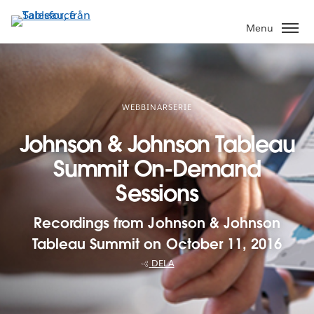
Gå
vidare
Menu
till
huvudinnehållet
WEBBINARSERIE
Johnson & Johnson Tableau
Summit On-Demand
Sessions
Recordings from Johnson & Johnson
Tableau Summit on October 11, 2016
DELA