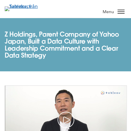
Gå
vidare
Menu
till
huvudinnehållet
Z Holdings, Parent Company of Yahoo
Japan, Built a Data Culture with
Leadership Commitment and a Clear
Data Strategy