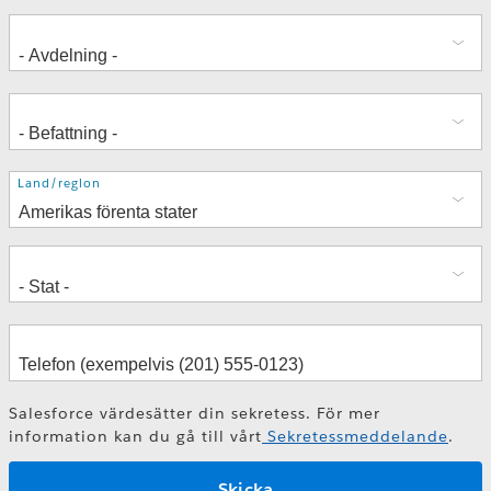
Adress
Land/region
Salesforce värdesätter din sekretess. För mer
information kan du gå till vårt
Sekretessmeddelande
.