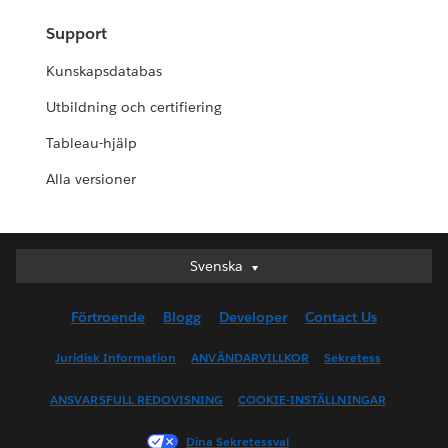
Support
Kunskapsdatabas
Utbildning och certifiering
Tableau-hjälp
Alla versioner
Svenska
Svenska
Deutsch
Förtroende
Blogg
Developer
Contact Us
English (UK)
English (US)
Juridisk Information
ANVÄNDARVILLKOR
Sekretess
Español
ANSVARSFULL REDOVISNING
COOKIE-INSTÄLLNINGAR
Français (Canada)
Français (France)
Dina Sekretessval