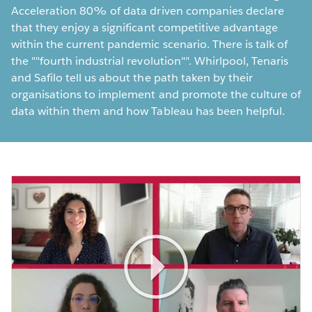
Acceleration 80% of data driven companies declare
that they enjoy a significant competitive advantage
within the current pandemic scenario. There is talk of
the ""fourth industrial revolution"". Whirlpool, Tenaris
and Safilo tell us about the path taken by their
organisations to implement and promote the culture of
data within them and how Tableau has been helpful.
Play