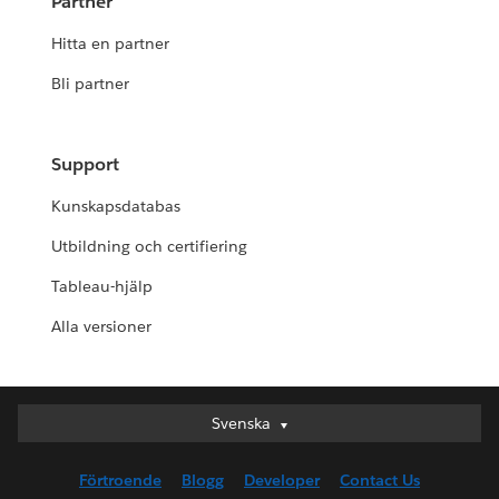
Partner
Hitta en partner
Bli partner
Support
Kunskapsdatabas
Utbildning och certifiering
Tableau-hjälp
Alla versioner
Svenska
Svenska
Deutsch
Förtroende
Blogg
Developer
Contact Us
English (UK)