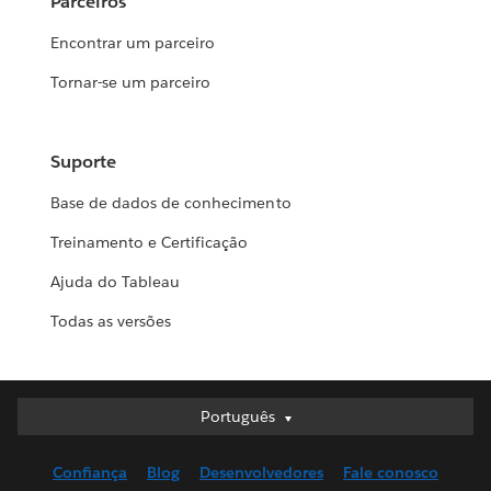
Parceiros
Encontrar um parceiro
Tornar-se um parceiro
Suporte
Base de dados de conhecimento
Treinamento e Certificação
Ajuda do Tableau
Todas as versões
Português
Português
Deutsch
Confiança
Blog
Desenvolvedores
Fale conosco
English (UK)