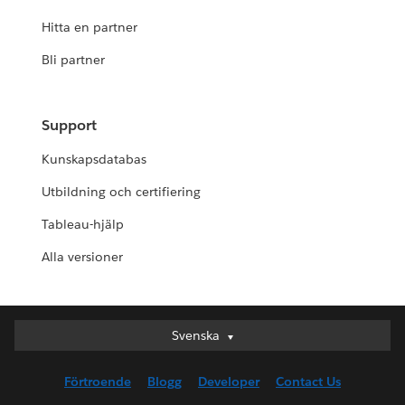
Hitta en partner
Bli partner
Support
Kunskapsdatabas
Utbildning och certifiering
Tableau-hjälp
Alla versioner
Svenska
Svenska
Deutsch
Förtroende
Blogg
Developer
Contact Us
English (UK)