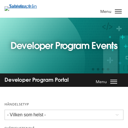
Gå
vidare
Menu
till
huvudinnehållet
Developer Program Events
Developer Program Portal
Menu
HÄNDELSETYP