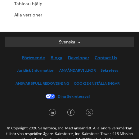
Tableau-hjälp
Alla versioner
Svenska
Svenska
Deutsch
Förtroende
Blogg
Developer
Contact Us
English (UK)
English (US)
Juridisk Information
ANVÄNDARVILLKOR
Sekretess
Español
ANSVARSFULL REDOVISNING
COOKIE-INSTÄLLNINGAR
Français (Canada)
Français (France)
Dina Sekretessval
Italiano
LinkedIn
Facebook
Twitter
日本語
한국어
Nederlands
© Copyright 2026 Salesforce, Inc. Med ensamrätt. Alla andra varumärken
tillhör sina respektive ägare. Salesforce, Inc. Salesforce Tower, 415 Mission
Português