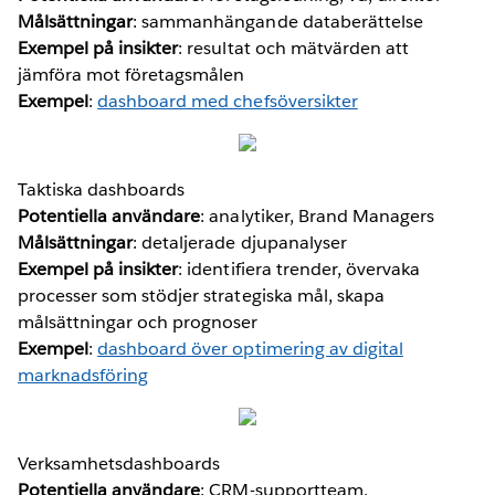
Målsättningar
: sammanhängande databerättelse
Exempel på insikter
: resultat och mätvärden att
jämföra mot företagsmålen
Exempel
:
dashboard med chefsöversikter
Taktiska dashboards
Potentiella användare
: analytiker, Brand Managers
Målsättningar
: detaljerade djupanalyser
Exempel på insikter
: identifiera trender, övervaka
processer som stödjer strategiska mål, skapa
målsättningar och prognoser
Exempel
:
dashboard över optimering av digital
marknadsföring
Verksamhetsdashboards
Potentiella användare
: CRM-supportteam,