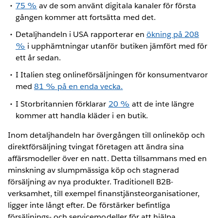
75 %
av de som använt digitala kanaler för första
gången kommer att fortsätta med det.
Detaljhandeln i USA rapporterar en
ökning på 208
%
i upphämtningar utanför butiken jämfört med för
ett år sedan.
I Italien steg onlineförsäljningen för konsumentvaror
med
81 % på en enda vecka.
I Storbritannien förklarar
20 %
att de inte längre
kommer att handla kläder i en butik.
Inom detaljhandeln har övergången till onlineköp och
direktförsäljning tvingat företagen att ändra sina
affärsmodeller över en natt. Detta tillsammans med en
minskning av slumpmässiga köp och stagnerad
försäljning av nya produkter. Traditionell B2B-
verksamhet, till exempel finanstjänsteorganisationer,
ligger inte långt efter. De förstärker befintliga
försäljnings- och servicemodeller för att hjälpa