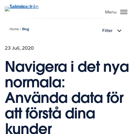
Gå
vidare
Menu
till
huvudinnehållet
Home
Blog
Filter
23 Juli, 2020
Navigera i det nya
normala:
Använda data för
att förstå dina
kunder