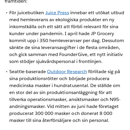
framtiden:
För juicebutiken
Juice Press
innebar ett utökat utbud
med hemleverans av ekologiska produkter en ny
inkomstkälla och ett sätt att förbli relevant för sina
kunder under pandemin. I april hade JP Grocery
kommit upp i 350 hemleveranser per dag. Dessutom
sänkte de sina leveransavgifter i de flesta områden,
och gick samman med FounderGive, ett nytt initiativ
som stödjer sjukvårdspersonal i frontlinjen.
Seattle-baserade
Outdoor Research
förlitade sig på
sina produktionsrötter och började producera
medicinska masker i hundratusental. De ställde om
en stor del av sin produktionsanläggning för att
tillverka operationsmasker, ansiktsmasker och N95-
andningsmasker. Vid mitten av juni hade företaget
producerat 300 000 masker och donerat 8 000
masker till sina återförsäljare och sin personal.