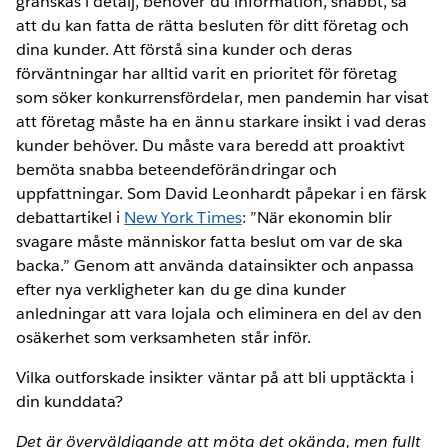
granskas i detalj, behöver du information, snabbt, så
att du kan fatta de rätta besluten för ditt företag och
dina kunder. Att förstå sina kunder och deras
förväntningar har alltid varit en prioritet för företag
som söker konkurrensfördelar, men pandemin har visat
att företag måste ha en ännu starkare insikt i vad deras
kunder behöver. Du måste vara beredd att proaktivt
bemöta snabba beteendeförändringar och
uppfattningar. Som David Leonhardt påpekar i en färsk
debattartikel i
New York Times
: ”När ekonomin blir
svagare måste människor fatta beslut om var de ska
backa.” Genom att använda datainsikter och anpassa
efter nya verkligheter kan du ge dina kunder
anledningar att vara lojala och eliminera en del av den
osäkerhet som verksamheten står inför.
Vilka outforskade insikter väntar på att bli upptäckta i
din kunddata?
Det är överväldigande att möta det okända, men fullt