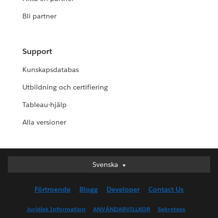
Bli partner
Support
Kunskapsdatabas
Utbildning och certifiering
Tableau-hjälp
Alla versioner
Svenska
Svenska
Deutsch
Förtroende
Blogg
Developer
Contact Us
English (UK)
English (US)
Juridisk Information
ANVÄNDARVILLKOR
Sekretess
Español