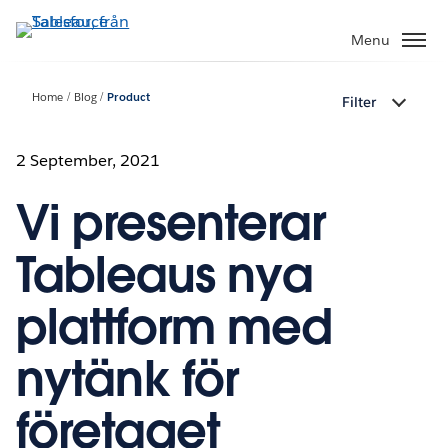
Gå
vidare
Menu
till
huvudinnehållet
Home
Blog
Product
Filter
2 September, 2021
Vi presenterar
Tableaus nya
plattform med
nytänk för
företaget