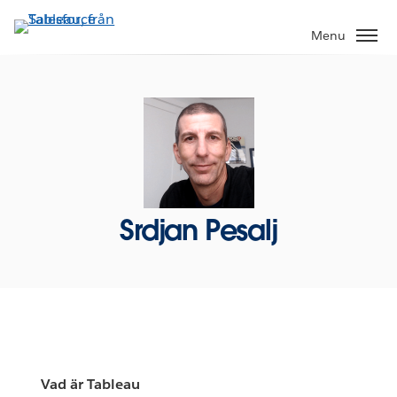
Gå
vidare
Menu
till
huvudinnehållet
Srdjan Pesalj
Vad är Tableau