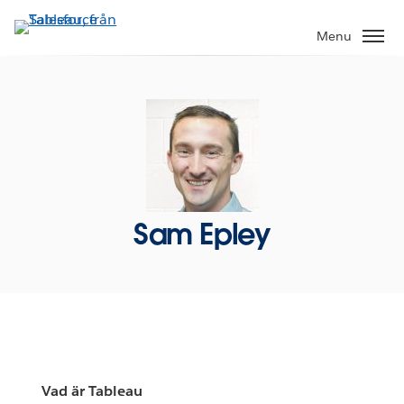
Gå
vidare
Menu
till
huvudinnehållet
Sam Epley
Vad är Tableau