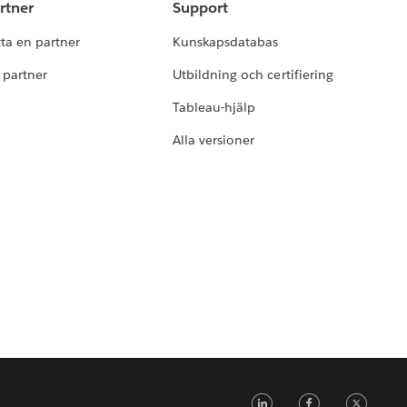
rtner
Support
tta en partner
Kunskapsdatabas
i partner
Utbildning och certifiering
Tableau-hjälp
Alla versioner
LinkedIn
Faceb
Tw