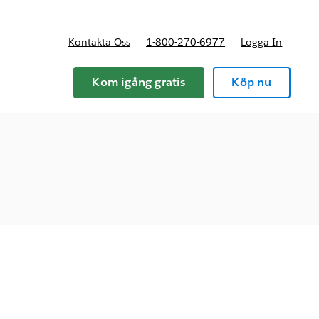
Kontakta Oss
1-800-270-6977
Logga In
riser
Kom igång gratis
Köp nu