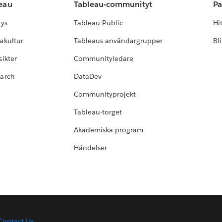
leau
Tableau-communityt
Pa
lys
Tableau Public
Hi
akultur
Tableaus användargrupper
Bl
ikter
Communityledare
earch
DataDev
Communityprojekt
Tableau-torget
Akademiska program
Händelser
Contact Us