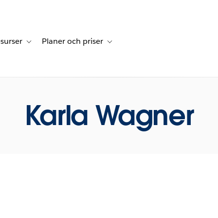
surser
Planer och priser
undberättelser
sub-navigation for Lösningar
Toggle sub-navigation for Resurser
Toggle sub-navigation for Planer och p
Karla Wagner