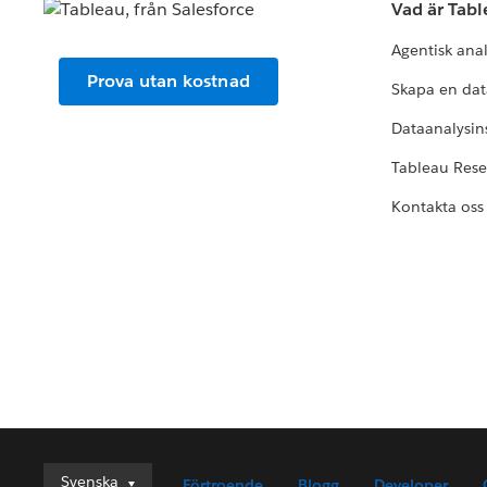
Vad är Tab
Agentisk ana
Prova utan kostnad
Skapa en dat
Dataanalysins
Tableau Res
Kontakta oss
Svenska
Svenska
Förtroende
Blogg
Developer