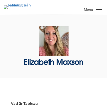
Gå
vidare
Menu
till
huvudinnehållet
Elizabeth Maxson
Vad är Tableau