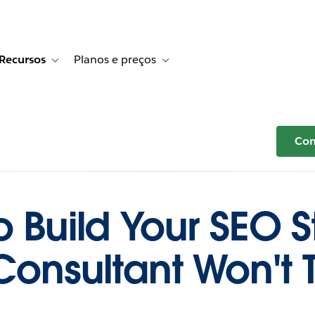
Recursos
Planos e preços
r Histórias de clientes
e sub-navigation for Soluções
Toggle sub-navigation for Recursos
Toggle sub-navigation for Planos e p
Com
o Build Your SEO S
Consultant Won't T