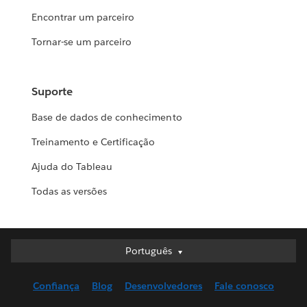
Encontrar um parceiro
Tornar-se um parceiro
Suporte
Base de dados de conhecimento
Treinamento e Certificação
Ajuda do Tableau
Todas as versões
Português
Português
Deutsch
Confiança
Blog
Desenvolvedores
Fale conosco
English (UK)
English (US)