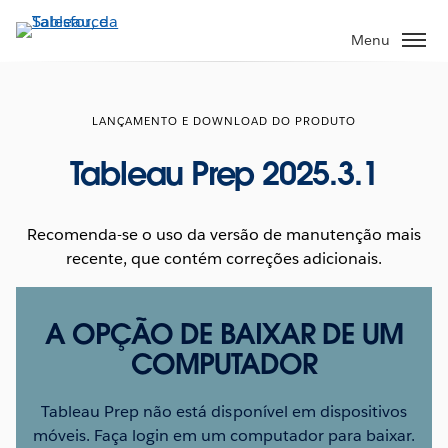
Pular
para
Menu
o
conteúdo
principal
LANÇAMENTO E DOWNLOAD DO PRODUTO
Tableau Prep 2025.3.1
Recomenda-se o uso da versão de manutenção mais
recente, que contém correções adicionais.
A OPÇÃO DE BAIXAR DE UM
COMPUTADOR
Tableau Prep não está disponível em dispositivos
móveis. Faça login em um computador para baixar.