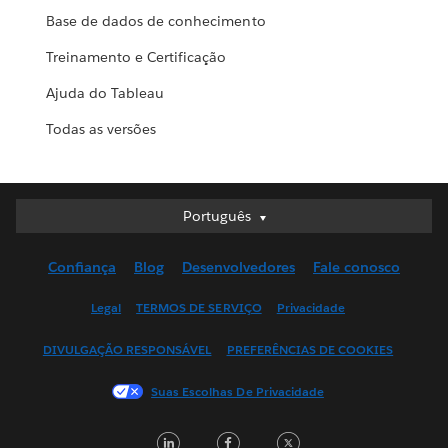
Base de dados de conhecimento
Treinamento e Certificação
Ajuda do Tableau
Todas as versões
Português
Português
Deutsch
Confiança
Blog
Desenvolvedores
Fale conosco
English (UK)
English (US)
Legal
TERMOS DE SERVIÇO
Privacidade
Español
DIVULGAÇÃO RESPONSÁVEL
PREFERÊNCIAS DE COOKIES
Français (Canada)
Français (France)
Suas Escolhas De Privacidade
Italiano
LinkedIn
Facebook
Twitter
日本語