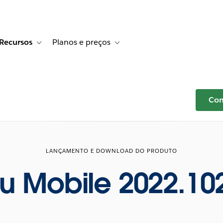
Recursos
Planos e preços
r Histórias de clientes
e sub-navigation for Soluções
Toggle sub-navigation for Recursos
Toggle sub-navigation for Planos e p
Com
LANÇAMENTO E DOWNLOAD DO PRODUTO
u Mobile 2022.10