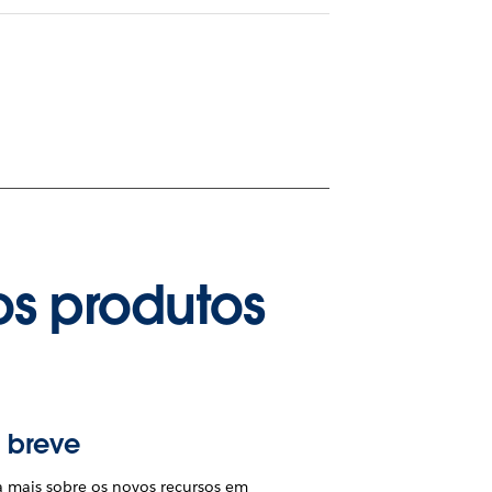
os produtos
 breve
a mais sobre os novos recursos em