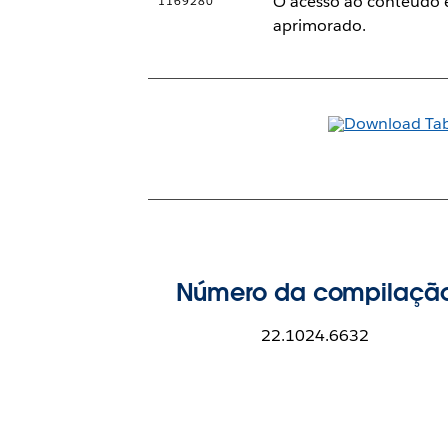
O acesso ao conteúdo e
1169280
aprimorado.
Número da compilaçã
22.1024.6632