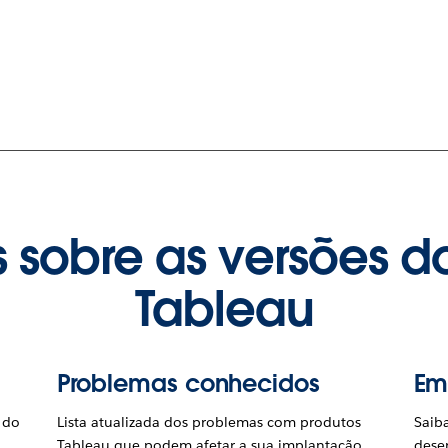
 sobre as versões d
Tableau
Problemas conhecidos
Em
 do
Lista atualizada dos problemas com produtos
Saib
Tableau que podem afetar a sua implantação.
dese