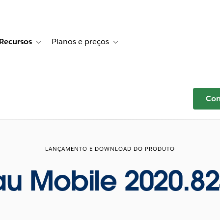
Recursos
Planos e preços
r Histórias de clientes
e sub-navigation for Soluções
Toggle sub-navigation for Recursos
Toggle sub-navigation for Planos e p
Com
LANÇAMENTO E DOWNLOAD DO PRODUTO
au Mobile 2020.82