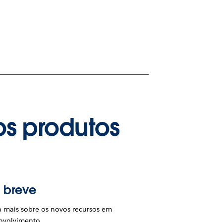
os produtos
 breve
a mais sobre os novos recursos em
nvolvimento.